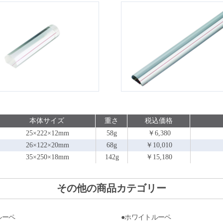
本体サイズ
重さ
税込価格
25×222×12mm
58g
￥6,380
26×122×20mm
68g
￥10,010
35×250×18mm
142g
￥15,180
その他の商品カテゴリー
ルーペ
●ホワイトルーペ