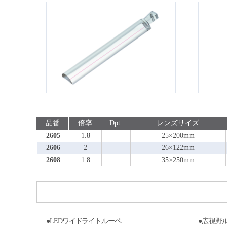
品番
倍率
Dpt.
レンズサイズ
2605
1.8
25×200mm
2606
2
26×122mm
2608
1.8
35×250mm
●LEDワイドライトルーペ
●広視野