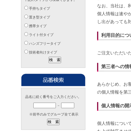
なお、当社は、
手持ちタイプ
個人情報は速や
置き型タイプ
し出があっても
携帯タイプ
ライト付タイプ
利用目的につ
ハンズフリータイプ
技術者向けタイプ
ご注文いただい
第三者への情
あらかじめ、お
の個人情報を第
品名に続く番号をご入力ください。
個人情報の開
－
※前半のみでグループ全て表示
個人情報につい