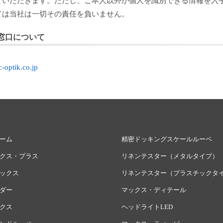
ていただきます。ただし、ご本人以外が個人を識別できる情報を入
ては当社は一切その責任を負いません。
窓口について
-optik.co.jp
ーム
精密ドッキングスケールルーペ
クス・プラス
リネンテスター（メタルタイプ）
ックス
リネンテスター（プラスチックタ
ダー
マックス・ディテール
クス
ヘッドライトLED