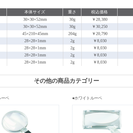
本体サイズ
重さ
税込価格
30×30×52mm
30g
￥28,380
30×30×52mm
30g
￥30,250
45×210×45mm
204g
￥20,790
28×28×1mm
2g
￥8,030
28×28×1mm
2g
￥8,030
28×28×1mm
2g
￥8,030
28×28×1mm
2g
￥8,030
その他の商品カテゴリー
ルーペ
●ホワイトルーペ