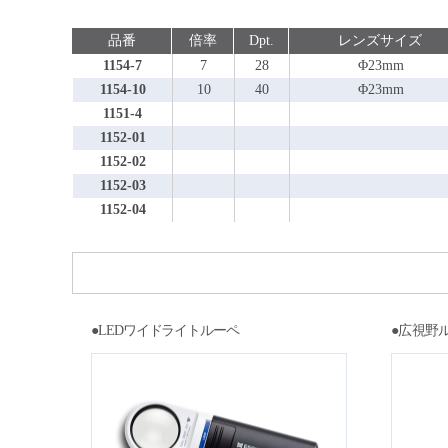
品番
倍率
Dpt.
レンズサイズ
1154-7
7
28
Φ23mm
1154-10
10
40
Φ23mm
1151-4
1152-01
1152-02
1152-03
1152-04
●LEDワイドライトルーペ
●広視野