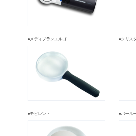
●メディプランエルゴ
●クリス
●モビレント
●バール